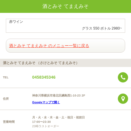
酒とみそ てまえみそ
赤ワイン
グラス 550 ボトル 2980~
酒とみそ てまえみそ のメニュー一覧に戻る
酒とみそ てまえみそ （さけとみそ てまえみそ）
0458345346
TEL
神奈川県横浜市港北区綱島西1-10-23 2F
住所
Googleマップで開く
月・火・水・木・金・土・祝日・祝前日
営業時間
17:00〜23:30
23時ラストオーダー