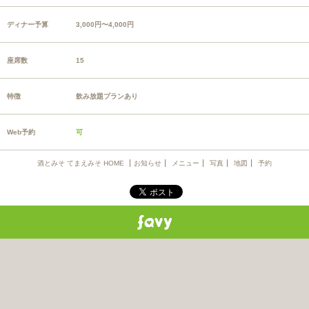
ディナー予算
3,000円〜4,000円
座席数
15
特徴
飲み放題プランあり
Web予約
可
酒とみそ てまえみそ HOME
お知らせ
メニュー
写真
地図
予約