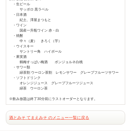
・生ビール
サッポロ 黒ラベル
・日本酒
紀土、澤屋まつもと
・ワイン
国産一升瓶ワイン 赤・白
・焼酎
中々（麦） きろく（芋）
・ウイスキー
サントリー角 ハイボール
・果実酒
鶴梅すっぱい梅酒 ボンジョルネ白桃
・サワー類
緑茶割 ウーロン茶割 レモンサワー グレープフルーツサワー
・ソフトドリンク
オレンジジュース グレープフルーツジュース
緑茶 ウーロン茶
※飲み放題は終了30分前にラストオーダーとなります。
酒とみそ てまえみそ のメニュー一覧に戻る