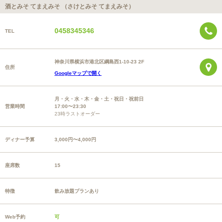
酒とみそ てまえみそ （さけとみそ てまえみそ）
0458345346
TEL
神奈川県横浜市港北区綱島西1-10-23 2F
住所
Googleマップで開く
月・火・水・木・金・土・祝日・祝前日
営業時間
17:00〜23:30
23時ラストオーダー
ディナー予算
3,000円〜4,000円
座席数
15
特徴
飲み放題プランあり
Web予約
可