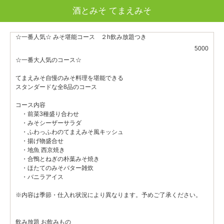
酒とみそ てまえみそ
☆一番人気☆ みそ堪能コース ２h飲み放題つき
5000
☆一番大人気のコース☆
てまえみそ自慢のみそ料理を堪能できる
スタンダードな全8品のコース
コース内容
・前菜3種盛り合わせ
・みそシーザーサラダ
・ふわっふわのてまえみそ風キッシュ
・揚げ物盛合せ
・地魚 西京焼き
・合鴨とねぎの朴葉みそ焼き
・ほたてのみそバター雑炊
・バニラアイス
※内容は季節・仕入れ状況により異なります。予めご了承ください。
飲み放題 お飲みもの